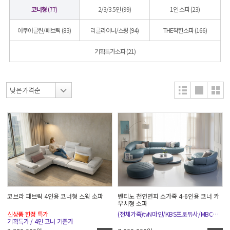
코너형
(77)
2/3/3.5인
(99)
1인 소파
(23)
아쿠아클린/패브릭
(83)
리클라이너/스윙
(94)
THE착한소파
(166)
기획특가소파
(21)
코브라 패브릭 4인용 코너형 스윙 소파
벤티노 천연면피 소가죽 4-6인용 코너 카
우치형 소파
신상품 한정 특가
(전체가죽)tvN마인/KBS프로듀사/MBC위대한유혹자
기획특가 / 4인 코너 기준가