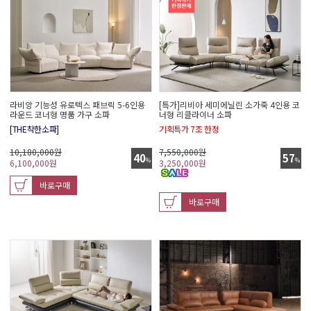
라비앙 기능성 유로텍스 패브릭 5-6인용
[특가]리비아 세미에닐린 소가죽 4인용 코
라운드 코너형 명품 가구 소파
너형 리클라이너 소파
[THE착한소파]
기획특가 7조 한정
10,180,000원
7,550,000원
40
57
%
%
6,100,000
원
3,250,000
원
바로구매
바로구매