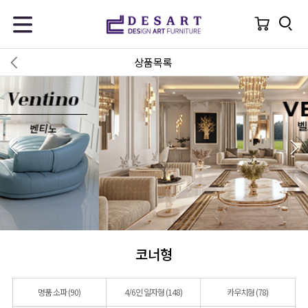
상품목록
코너형
명품 소파
(90)
4/6인 일자형
(148)
카우치형
(78)