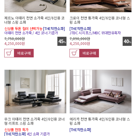
크로이 천연 통가죽 4인/6인용 코너형 스
제르노 이태리 천연 소가죽 4인/6인용 코
윙 소파
너형 스윙 소파
[THE착한소파]
신상품 투톤 컬러 선택가능
[THE착한소파]
JTBC 시지프스/MBC 위대한유혹자
이태리 천연 소가죽 / 4인 코너 기준가
7,090,000원
7,750,000원
40
45
%
%
4,250,000
원
4,250,000
원
바로구매
바로구매
무크 이태리 천연 소가죽 4인/6인용 코너
에리카 천연 통가죽 4인/6인용 코너형 스
형 리프트 스윙 소파
윙 소파
신상품 한정 특가
[THE착한소파]
[THE착한소파]
4인 소파 기준가