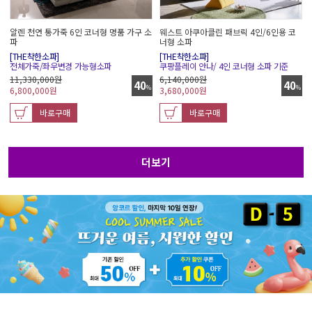
알렌 천연 통가죽 6인 코너형 명품 가구 소
웨스트 아쿠아클린 패브릭 4인/6인용 코
파
너형 소파
[THE착한소파]
[THE착한소파]
전체가죽/좌우변경 가능형소파
쿠팡플레이 안나/ 4인 코너형 소파 기준
11,330,000원
6,140,000원
40
40
%
%
6,800,000
원
3,680,000
원
바로구매
바로구매
더보기