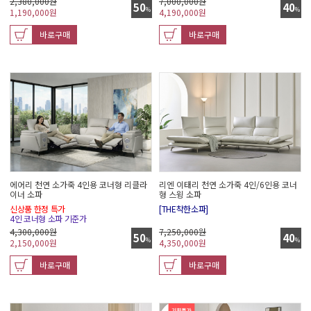
2,380,000원
7,000,000원
50
40
%
%
1,190,000
원
4,190,000
원
바로구매
바로구매
에어리 천연 소가죽 4인용 코너형 리클라
리엔 이태리 천연 소가죽 4인/6인용 코너
이너 소파
형 스윙 소파
신상품 한정 특가
[THE착한소파]
4인 코너형 소파 기준가
4,300,000원
7,250,000원
50
40
%
%
2,150,000
원
4,350,000
원
바로구매
바로구매