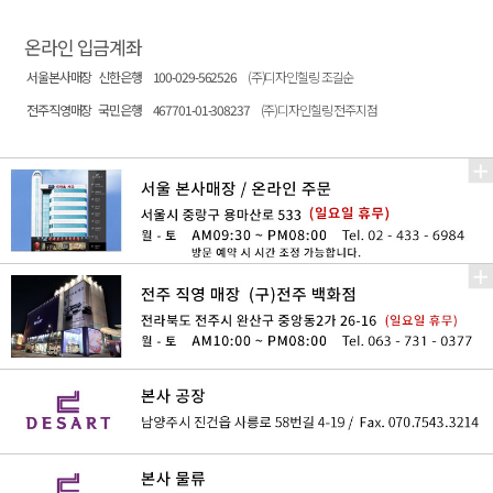
온라인 입금계좌
서울본사매장
신한은행
100-029-562526
(주)디자인힐링 조길순
전주직영매장
국민은행
467701-01-308237
(주)디자인힐링 전주지점