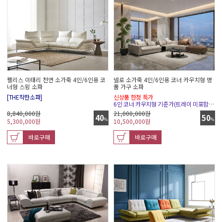
팰리스 이태리 천연 소가죽 4인/6인용 코
넬로 소가죽 4인/6인용 코너 카우치형 명
너형 스윙 소파
품 가구 소파
[THE착한소파]
신상품 한정 특가
6인 코너 카우치형 기준가(트레이 미포함) / 전체가죽
8,840,000원
21,000,000원
40
50
%
%
5,300,000
원
10,500,000
원
바로구매
바로구매