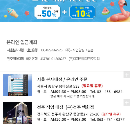
온라인 입금계좌
서울본사매장
신한은행
100-029-562526
(주)디자인힐링 조길순
전주직영매장
국민은행
467701-01-308237
(주)디자인힐링 전주지점