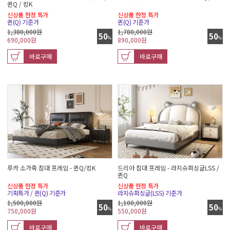
퀸Q / 킹K
신상품 한정 특가
신상품 한정 특가
퀸(Q) 기준가
퀸(Q) 기준가
1,380,000원
1,780,000원
50
50
%
%
690,000
원
890,000
원
바로구매
바로구매
루카 소가죽 침대 프레임 - 퀸Q/킹K
드리아 침대 프레임 - 라지슈퍼싱글LSS /
퀸Q
신상품 한정 특가
신상품 한정 특가
기획특가 / 퀸(Q) 기준가
라지슈퍼싱글(LSS) 기준가
1,500,000원
1,100,000원
50
50
%
%
750,000
원
550,000
원
바로구매
바로구매