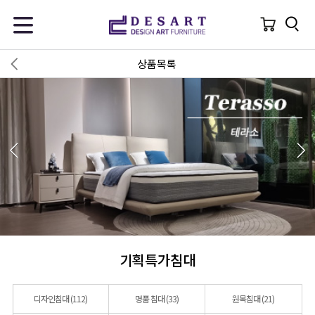
상품목록
기획특가침대
디자인침대
(112)
명품 침대
(33)
원목침대
(21)