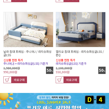
닐라 침대 프레임 - 주니어J / 라지슈퍼싱
엘리오 침대 프레임 - 라지슈퍼싱글LSS /
글LSS
퀸Q
신상품 한정 특가
신상품 한정 특가
주니어(J) + 라지슈퍼싱글(LSS) 기준가
라지슈퍼싱글(LSS) 기준가
1,980,000원
1,100,000원
50
50
%
%
990,000
원
550,000
원
바로구매
바로구매