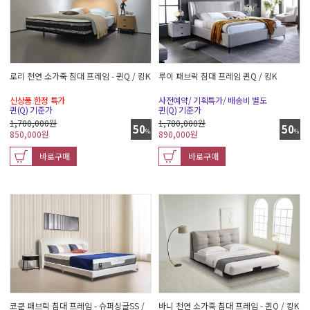
로리 천연 소가죽 침대 프레임 - 퀸Q / 킹K
루이 패브릭 침대 프레임 퀸Q / 킹K
신상품 한정 특가
사전예약/ 기획특가/ 배송비 별도
퀸(Q) 기준가
퀸(Q) 기준가
1,700,000원
1,780,000원
50
50
%
%
850,000
원
890,000
원
바로구매
바로구매
코쿤 패브릭 침대 프레임 - 슈퍼싱글SS /
바니 천연 소가죽 침대 프레임 - 퀸Q / 킹K