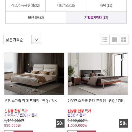
싱글/아동용 침대
(32)
매트리스
(18)
협탁
(15)
모션베드
(2)
기획특가침대
(12)
루멘 소가죽 침대 프레임 - 퀸Q / 킹K
아우린 소가죽 침대 프레임 - 퀸Q / 킹K
신상품 한정 특가
신상품 한정 특가
기획특가 / 퀸(Q) 기준가
퀸(Q) 기준가
1,780,000원
2,100,000원
50
50
%
%
890,000
원
1,050,000
원