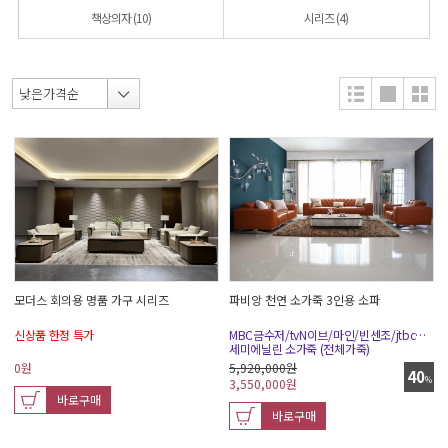
책상의자
(10)
시리즈
(4)
모더스 회의용 명품 가구 시리즈
파비앙 천연 소가죽 3인용 소파
신상품 한정 특가
MBC금수저/tvN이브/마인/빈센조/jtbc끝내주는해결사
세미에닐린 소가죽 (전체가죽)
0
원
5,920,000원
40
%
3,550,000
원
바로구매
바로구매