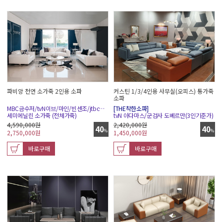
커스틴 1/3/4인용 사무실(오피스) 통가죽
파비앙 천연 소가죽 2인용 소파
소파
[THE착한소파]
MBC금수저/tvN이브/마인/빈센조/jtbc끝내주는해결사
tvN 아다마스/군검사 도베르만(3인기준가)
세미에닐린 소가죽 (전체가죽)
2,420,000원
4,590,000원
40
40
%
%
1,450,000
원
2,750,000
원
바로구매
바로구매