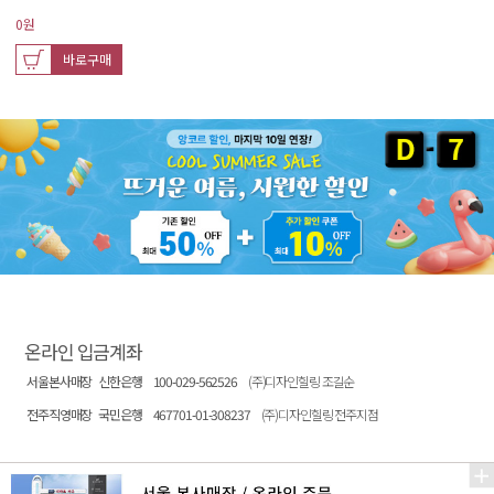
0
원
바로구매
온라인 입금계좌
서울본사매장
신한은행
100-029-562526
(주)디자인힐링 조길순
전주직영매장
국민은행
467701-01-308237
(주)디자인힐링 전주지점