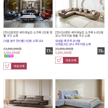
[전시]호프만 세미에닐린 소가죽 3인용 명
[전시]브랜든 세미에닐린 소가죽 6-8인용
품 가구 소파
코너 카우치형 명품 가구 소파
(서울 본사 전시품) 3인용 소파 1EA
앉았을 때 우측 코너형
브라운/6인 코너 카우치형 소파
13,000,000원
23,800,000원
77
75
%
%
3,050,000
원
5,850,000
원
바로구매
바로구매