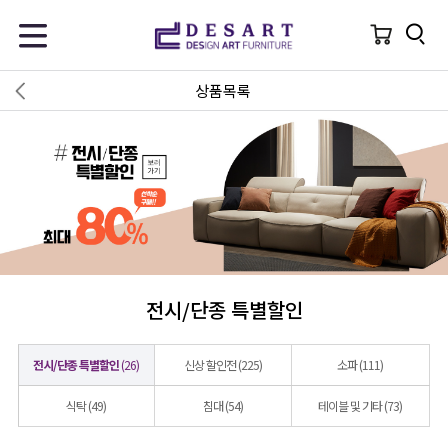
상품목록
전시/단종 특별할인
전시/단종 특별할인
(26)
신상 할인전
(225)
소파
(111)
식탁
(49)
침대
(54)
테이블 및 기타
(73)