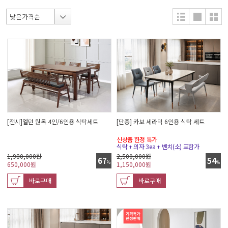
[전시]엘던 원목 4인/6인용 식탁세트
[단종] 카보 세라믹 6인용 식탁 세트
신상품 한정 특가
식탁 + 의자 3ea + 벤치(소) 포함가
1,980,000원
2,500,000원
67
54
%
%
650,000
원
1,150,000
원
바로구매
바로구매