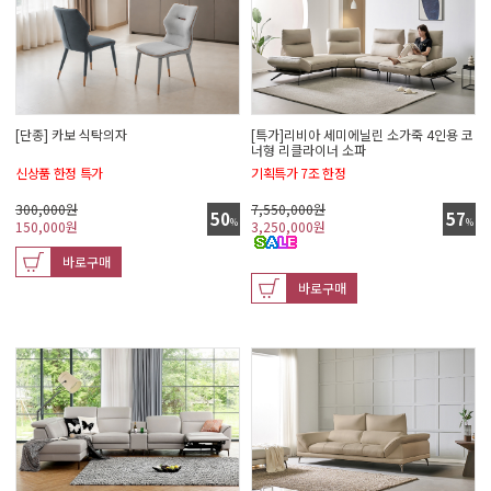
[단종] 카보 식탁의자
[특가]리비아 세미에닐린 소가죽 4인용 코
너형 리클라이너 소파
신상품 한정 특가
기획특가 7조 한정
300,000원
7,550,000원
50
57
%
%
150,000
원
3,250,000
원
바로구매
바로구매