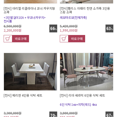
[전시]팰리스 이태리 천연 소가죽 3인용
[전시] 아리엘 리클라이너 코너 카우치형
스윙 소파
소파
레모마르모(전체가죽)
<3인팔걸이1EA + 우코너카우치>
전시품
5,420,000원
6,500,000원
63
66
%
%
1,990,000
원
2,200,000
원
바로구매
바로구매
[전시] 메리엔 4인용 식탁 세트
[전시] 리아 세라믹 6인용 식탁 세트
6인 식탁 1ea+의자(레드) 4ea
3,300,000원
3,000,000원
70
67
%
%