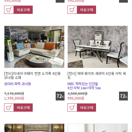
990,000
원
990,000
원
바로구매
바로구매
[전시]리네아 이태리 천연 소가죽 4인용
[전시] 에바 화이트 세라믹 6인용 식탁 세
코너형 소파
트
앉아서 좌측 코너형
MBC 하자있는 인간들
6인 식탁 1ea+의자 5ea
7,170,000원
3,500,000원
72
72
%
%
1,990,000
원
990,000
원
바로구매
바로구매