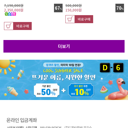
7,190,000원
500,000원
67
70
%
%
2,350,000
원
150,000
원
바로구매
바로구매
더보기
온라인 입금계좌
서울본사매장
신한은행
100-029-562526
(주)디자인힐링 조길순