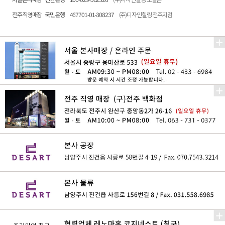
전주직영매장
국민은행
467701-01-308237
(주)디자인힐링 전주지점