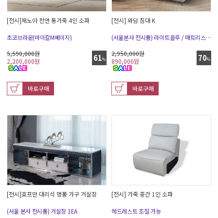
[전시]제노아 천연 통가죽 4인 소파
[전시] 와담 침대 K
초코브라운(바이칼M베이지)
(서울본사 전시품) 라이트블루 / 매트리스,협탁 미포함
5,590,000원
2,950,000원
61
70
%
%
2,200,000
원
890,000
원
바로구매
바로구매
[전시]호프만 대리석 명품 가구 거실장
[전시] 가죽 중간 1인 소파
(서울 본사 전시품) 거실장 1EA
헤드레스트 조절 가능