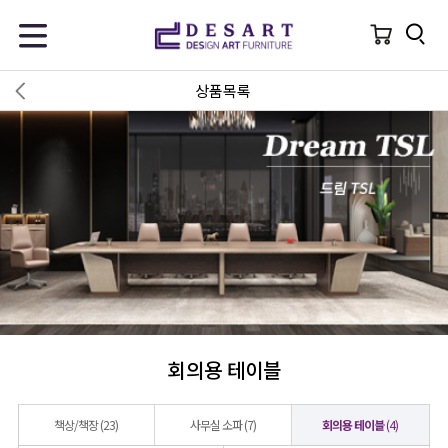
상품목록
회의용 테이블
책상/책장
(23)
사무실 소파
(7)
회의용 테이블
(4)