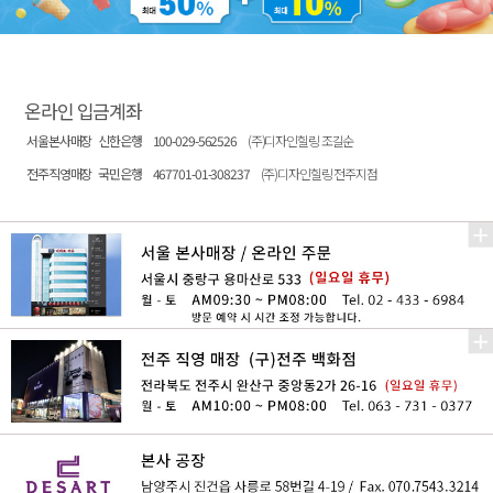
온라인 입금계좌
서울본사매장
신한은행
100-029-562526
(주)디자인힐링 조길순
전주직영매장
국민은행
467701-01-308237
(주)디자인힐링 전주지점