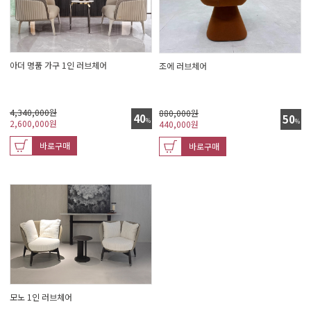
아더 명품 가구 1인 러브체어
조에 러브체어
4,340,000원
880,000원
40
50
%
2,600,000
원
%
440,000
원
바로구매
바로구매
모노 1인 러브체어