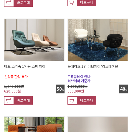
바로구매
바로구매
미오 소가죽 1인용 소파 체어
블레이즈 1인 러브체어/러브테이블
신상품 한정 특가
쿠팡플레이 안나
러브체어 기준가
1,240,000원
1,090,000원
50
40
%
%
620,000
원
650,000
원
바로구매
바로구매