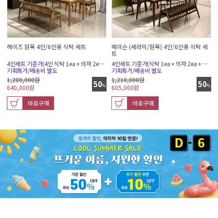
헤이즈 원목 4인/6인용 식탁 세트
메이슨 (세라믹/원목) 4인/6인용 식탁 세
트
4인세트 기준가(4인 식탁 1ea + 의자 2ea + 벤치(소) 1ea)
4인세트 기준가(식탁 1ea + 의자 2ea + 벤치소 1ea)
기획특가/배송비 별도
기획특가/배송비 별도
1,280,000원
1,210,000원
50
50
%
%
640,000
원
605,000
원
바로구매
바로구매