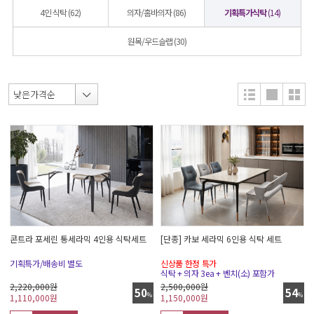
4인 식탁
(62)
의자/홈바의자
(86)
기획특가식탁
(14)
원목/우드슬랩
(30)
콘트라 포세린 통세라믹 4인용 식탁세트
[단종] 카보 세라믹 6인용 식탁 세트
기획특가/배송비 별도
신상품 한정 특가
식탁 + 의자 3ea + 벤치(소) 포함가
2,220,000원
2,500,000원
50
54
%
%
1,110,000
원
1,150,000
원