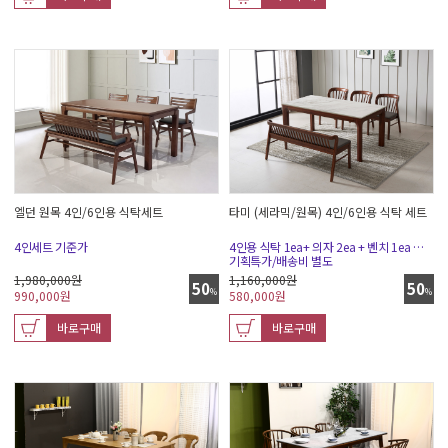
엘던 원목 4인/6인용 식탁세트
타미 (세라믹/원목) 4인/6인용 식탁 세트
4인세트 기준가
4인용 식탁 1ea+ 의자 2ea + 벤치 1ea 기준가
기획특가/배송비 별도
1,980,000원
1,160,000원
50
50
%
%
990,000
원
580,000
원
바로구매
바로구매