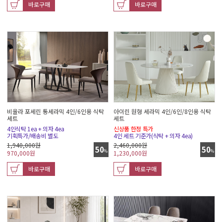
바로구매
바로구매
비올라 포세린 통세라믹 4인/6인용 식탁
아이린 원형 세라믹 4인/6인/8인용 식탁
세트
세트
4인식탁 1ea + 의자 4ea
신상품 한정 특가
기획특가/배송비 별도
4인 세트 기준가(식탁 + 의자 4ea)
1,940,000원
2,460,000원
50
50
%
%
970,000
원
1,230,000
원
바로구매
바로구매