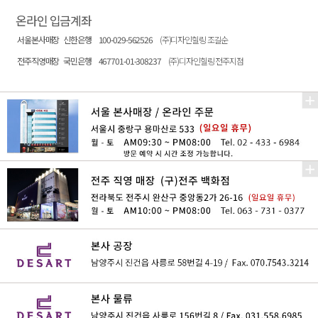
온라인 입금계좌
서울본사매장
신한은행
100-029-562526
(주)디자인힐링 조길순
전주직영매장
국민은행
467701-01-308237
(주)디자인힐링 전주지점