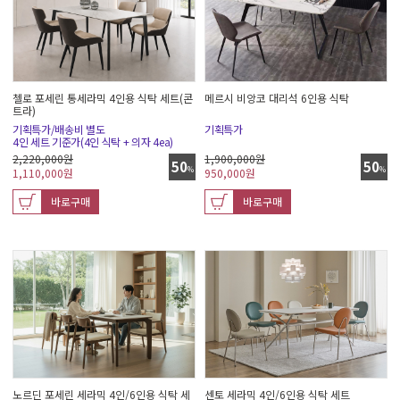
첼로 포세린 통세라믹 4인용 식탁 세트(콘
메르시 비앙코 대리석 6인용 식탁
트라)
기획특가/배송비 별도
기획특가
4인 세트 기준가(4인 식탁 + 의자 4ea)
2,220,000원
1,900,000원
50
50
%
%
1,110,000
원
950,000
원
바로구매
바로구매
노르딘 포세린 세라믹 4인/6인용 식탁 세
센토 세라믹 4인/6인용 식탁 세트