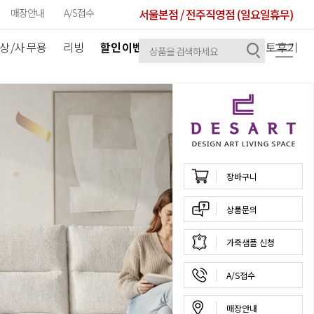
매장안내
A/S접수
서울본점 / 전주직영점 (일요일휴무)
상/사무용
리빙
할인이벤트
공지사항
셀럽/포토후기
장바구니
상품문의
가죽샘플 신청
A/S접수
매장안내