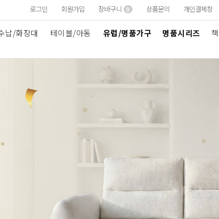
로그인
회원가입
장바구니
상품문의
개인결제창
0
수납/화장대
테이블/아동
유럽/명품가구
명품시리즈
책