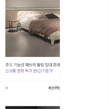
주드 기능성 패브릭 퀼팅 침대 프레임 가구 - 퀸Q/킹K
40
%
신상품 한정 특가 퀸(Q)기준가
4,170,000원
2,500,000
원
■