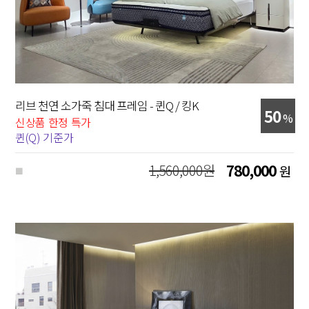
리브 천연 소가죽 침대 프레임 - 퀸Q / 킹K
50
%
신상품 한정 특가
퀸(Q) 기준가
1,560,000원
780,000
원
■