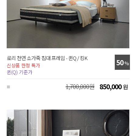
로리 천연 소가죽 침대 프레임 - 퀸Q / 킹K
50
%
신상품 한정 특가
퀸(Q) 기준가
1,700,000원
850,000
원
■