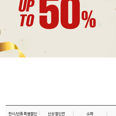
전시/단종 특별할인
신상 할인전
소파