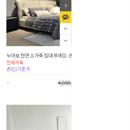
누아보 천연 소가죽 침대 프레임 -퀸Q / 킹K
40
%
전체가죽
퀸(Q)기준가
4,080,000원
2,450,000
원
■