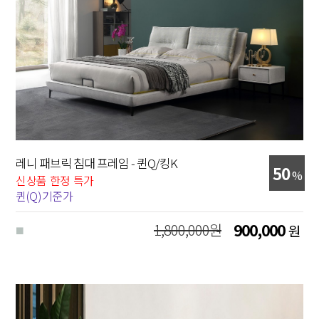
레니 패브릭 침대 프레임 - 퀸Q/킹K
50
%
신상품 한정 특가
퀸(Q)기준가
1,800,000원
900,000
원
■