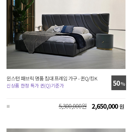
윈스턴 패브릭 명품 침대 프레임 가구 - 퀸Q/킹K
50
%
신상품 한정 특가 퀸(Q)기준가
5,300,000원
2,650,000
원
■