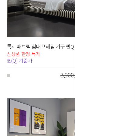
록시 패브릭 침대 프레임 가구 퀸Q / 킹K
50
%
신상품 한정 특가
퀸(Q) 기준가
3,900,000원
1,950,000
원
■