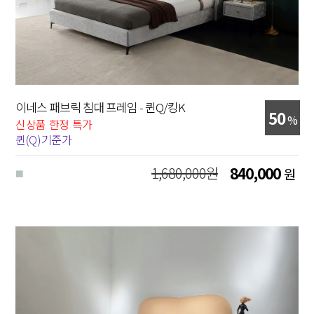
이네스 패브릭 침대 프레임 - 퀸Q/킹K
50
%
신상품 한정 특가
퀸(Q)기준가
1,680,000원
840,000
원
■