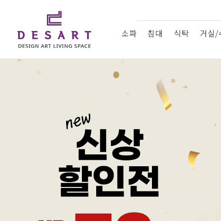
소파
침대
식탁
거실/
드라마협찬
About디쟈트