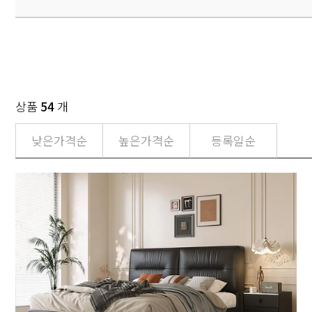
상품
54
개
낮은가격순
높은가격순
등록일순