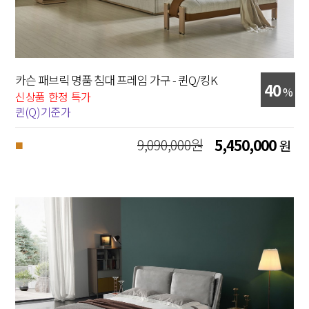
카슨 패브릭 명품 침대 프레임 가구 - 퀸Q/킹K
40
%
신상품 한정 특가
퀸(Q)기준가
9,090,000원
5,450,000
원
■