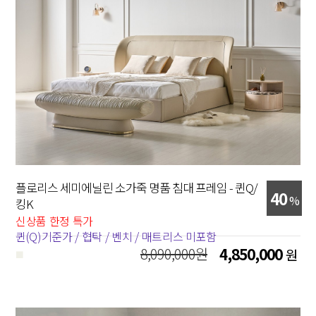
플로리스 세미에닐린 소가죽 명품 침대 프레임 - 퀸Q/
40
%
킹K
신상품 한정 특가
퀸(Q)기준가 / 협탁 / 벤치 / 매트리스 미포함
8,090,000원
4,850,000
원
■