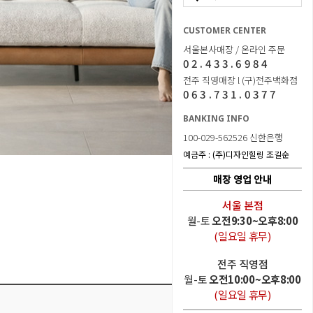
CUSTOMER CENTER
서울본사매장 / 온라인 주문
02.433.6984
전주 직영매장 l (구)전주백화점
063.731.0377
BANKING INFO
100-029-562526 신한은행
예금주 : (주)디자인힐링 조길순
매장 영업 안내
서울 본점
월-토
오전9:30~오후8:00
(일요일 휴무)
전주 직영점
월-토
오전10:00~오후8:00
(일요일 휴무)