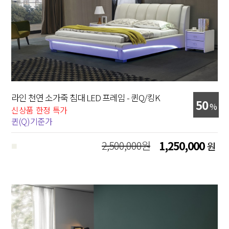
라인 천연 소가죽 침대 LED 프레임 - 퀸Q/킹K
50
%
신상품 한정 특가
퀸(Q)기준가
2,500,000원
1,250,000
원
■