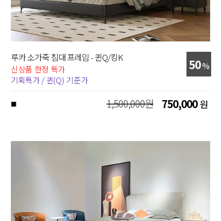
루카 소가죽 침대 프레임 - 퀸Q/킹K
50
%
신상품 한정 특가
기획특가 / 퀸(Q) 기준가
1,500,000원
750,000
원
■