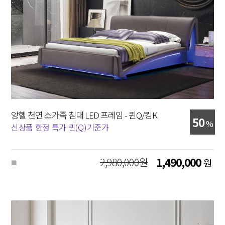
앙헬 천연 소가죽 침대 LED 프레임 - 퀸Q/킹K
50
%
신상품 한정 특가 퀸(Q)기준가
2,980,000원
1,490,000
원
■