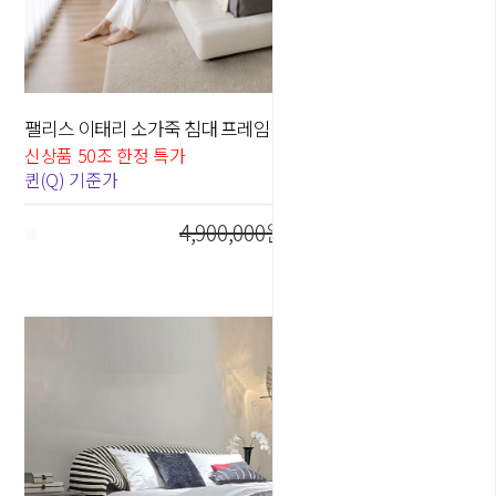
팰리스 이태리 소가죽 침대 프레임 - 퀸Q / 킹K
50
%
신상품 50조 한정 특가
퀸(Q) 기준가
4,900,000원
2,450,000
원
■