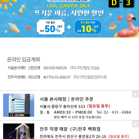
온라인 입금계좌
서울본사매장
신한은행
100-029-562526
(주)디자인힐링 조길순
전주직영매장
국민은행
467701-01-308237
(주)디자인힐링 전주지점