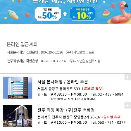
온라인 입금계좌
서울본사매장
신한은행
100-029-562526
(주)디자인힐링 조길순
전주직영매장
국민은행
467701-01-308237
(주)디자인힐링 전주지점