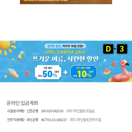
온라인 입금계좌
서울본사매장
신한은행
100-029-562526
(주)디자인힐링 조길순
전주직영매장
국민은행
467701-01-308237
(주)디자인힐링 전주지점