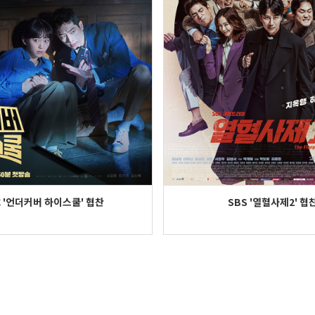
C '언더커버 하이스쿨' 협찬
SBS '열혈사제2' 협