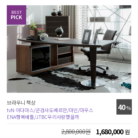
BEST
PICK
브라우니 책상
40
%
tvN 아다마스/군검사도베르만/마인/마우스
ENA행복배틀/JTBC우리사랑했을까
2,800,000원
1,680,000
원