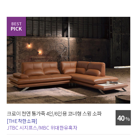
BEST
PICK
크로이 천연 통가죽 4인/6인용 코너형 스윙 소파
40
%
[THE착한소파]
JTBC 시지프스/MBC 위대한유혹자