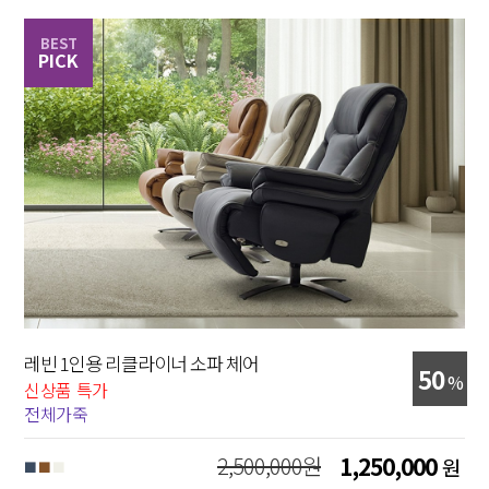
BEST
PICK
레빈 1인용 리클라이너 소파 체어
50
%
신상품 특가
전체가죽
2,500,000원
1,250,000
원
■
■
■