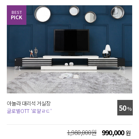
BEST
PICK
아놀라 대리석 거실장
50
%
글로벌OTT '로얄ㄹㄷ'
1,980,000원
990,000
원