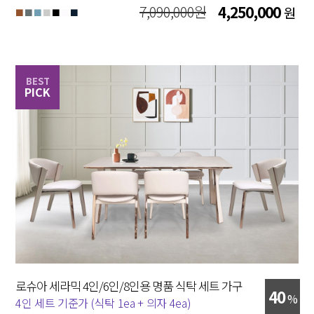
7,090,000원
4,250,000
원
■
■
■
■
■
■
■
BEST
PICK
로슈아 세라믹 4인/6인/8인용 명품 식탁 세트 가구
40
%
4인 세트 기준가 (식탁 1ea + 의자 4ea)