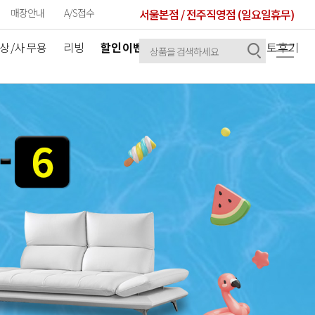
매장안내
A/S접수
서울본점 / 전주직영점 (일요일휴무)
상/사무용
리빙
할인이벤트
공지사항
셀럽/포토후기