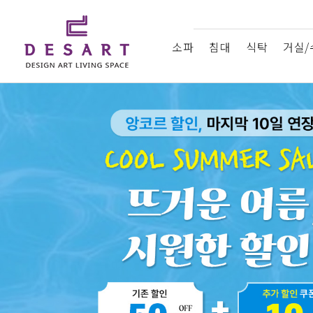
소파
침대
식탁
거실/
드라마협찬
About디쟈트