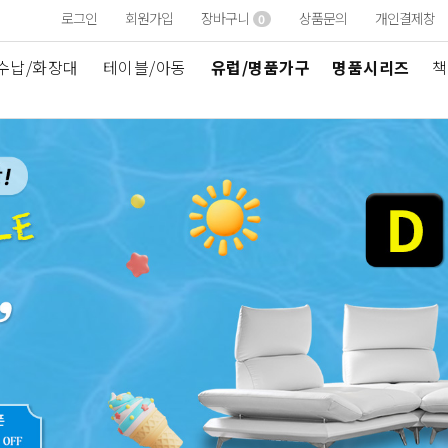
로그인
회원가입
장바구니
상품문의
개인결제창
0
수납/화장대
테이블/아동
유럽/명품가구
명품시리즈
책