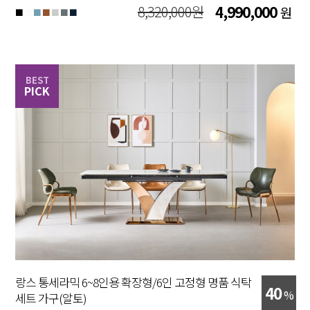
8,320,000원
4,990,000
원
■
■
■
■
■
■
■
BEST
PICK
랑스 통세라믹 6~8인용 확장형/6인 고정형 명품 식탁
40
%
세트 가구(알토)