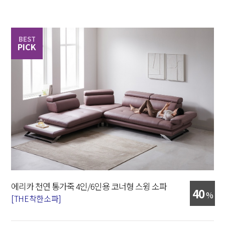
BEST
PICK
에리카 천연 통가죽 4인/6인용 코너형 스윙 소파
40
%
[THE착한소파]