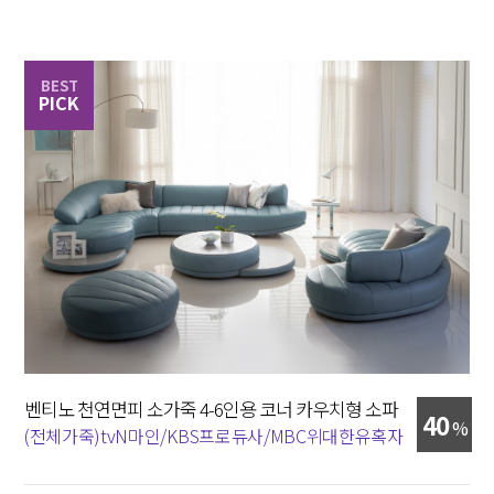
BEST
PICK
벤티노 천연면피 소가죽 4-6인용 코너 카우치형 소파
40
%
(전체가죽)tvN마인/KBS프로듀사/MBC위대한유혹자