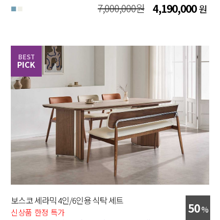
7,000,000원
4,190,000
원
■
■
BEST
PICK
보스코 세라믹 4인/6인용 식탁 세트
50
%
신상품 한정 특가