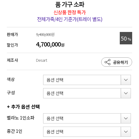
품 가구 소파
신상품 한정 특가
전체가죽/4인 기준가(트레이 별도)
판매가
9,400,000
원
50
%
4,700,000
할인가
원
제조사
Desart
공유하기
색상
구성
+ 추가 옵션 선택
벨라노 1인소파
중간 1인