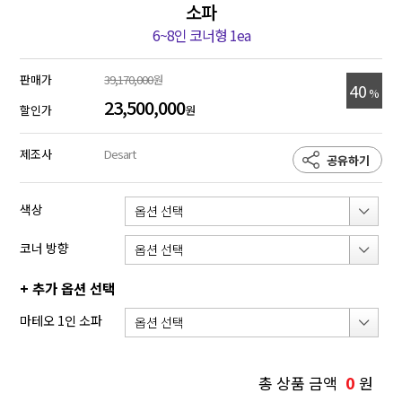
소파
6~8인 코너형 1ea
판매가
39,170,000
원
40
%
23,500,000
할인가
원
제조사
Desart
공유하기
색상
코너 방향
+ 추가 옵션 선택
마테오 1인 소파
0
총 상품 금액
원