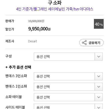
구 소파
4인 기준가/풀그레인 세미에닐린 가죽/tvn 아다마스
판매가
16,600,000
원
40
%
9,950,000
할인가
원
제조사
Desart
공유하기
구성
+ 추가 옵션 선택
멘데스 3인소파
멘데스 1인소파
소파 테이블
사이드 테이블